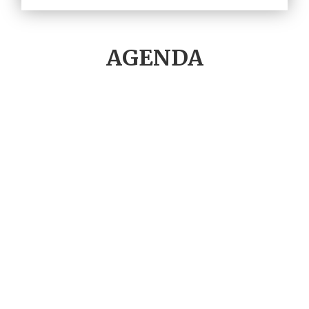
AGENDA
09
COMPÉTITION SPORTIVE
AOÛT
1ère Edition : Les 10 kms
Coupiac/Plaisance