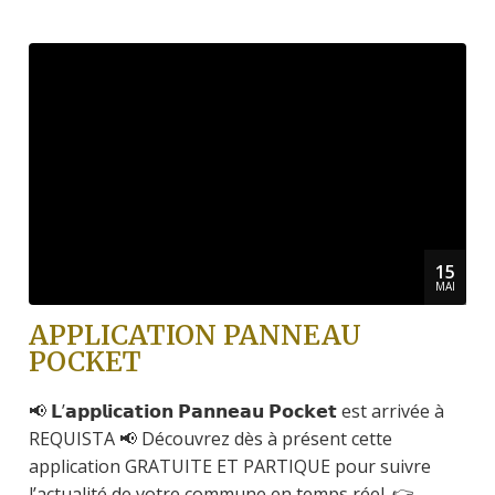
15
MAI
APPLICATION PANNEAU
POCKET
📢 𝗟’𝗮𝗽𝗽𝗹𝗶𝗰𝗮𝘁𝗶𝗼𝗻 𝗣𝗮𝗻𝗻𝗲𝗮𝘂 𝗣𝗼𝗰𝗸𝗲𝘁 est arrivée à
REQUISTA 📢 Découvrez dès à présent cette
application GRATUITE ET PARTIQUE pour suivre
l’actualité de votre commune en temps réel. 👉