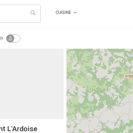
CUISINE
OI
nt L'Ardoise