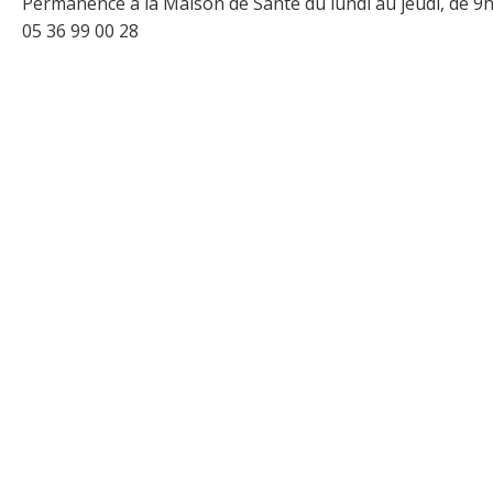
Permanence à la Maison de Santé du lundi au jeudi, de 9
05 36 99 00 28